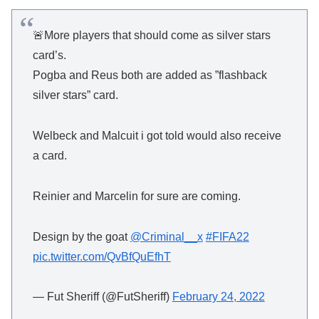
🚨More players that should come as silver stars
card’s.
Pogba and Reus both are added as ”flashback
silver stars” card.
Welbeck and Malcuit i got told would also receive
a card.
Reinier and Marcelin for sure are coming.
Design by the goat
@Criminal__x
#FIFA22
pic.twitter.com/QvBfQuEfhT
— Fut Sheriff (@FutSheriff)
February 24, 2022