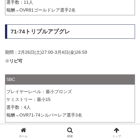
選手数：11人
報酬→OVR81ゴールドレア選手2名
71-74トリプルアプグレ
期間：2月26日(土)27:00-3月4日(金)26:59
※
リピ可
SBC
プレイヤーレベル：最小ブロンズ
ケミストリー：最小15
選手数：4人
報酬→OVR71-74シルバーレア選手3名
ホーム
検索
トップ
85+トリプルアプグレ